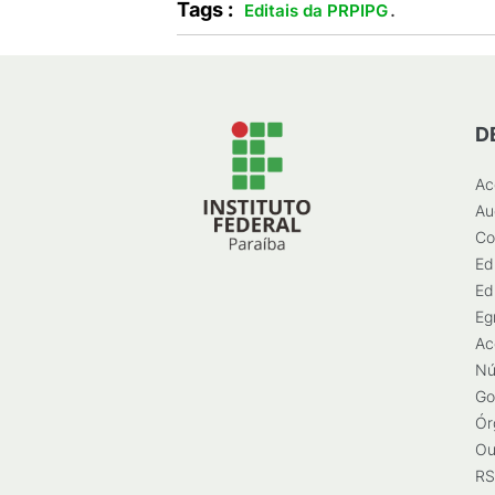
Tags :
.
Editais da PRPIPG
D
Ac
Au
Co
Ed
Ed
Eg
Ac
Nú
Go
Ór
Ou
RS