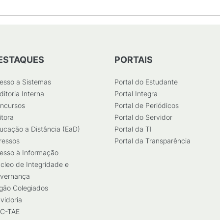
ESTAQUES
PORTAIS
esso a Sistemas
Portal do Estudante
ditoria Interna
Portal Integra
ncursos
Portal de Periódicos
itora
Portal do Servidor
ucação a Distância (EaD)
Portal da TI
ressos
Portal da Transparência
esso à Informação
cleo de Integridade e
vernança
gão Colegiados
vidoria
C-TAE