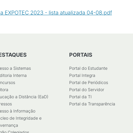
na EXPOTEC 2023 - lista atualizada 04-08.pdf
(
PDF
/
1
ESTAQUES
PORTAIS
esso a Sistemas
Portal do Estudante
ditoria Interna
Portal Integra
ncursos
Portal de Periódicos
itora
Portal do Servidor
ucação a Distância (EaD)
Portal da TI
ressos
Portal da Transparência
esso à Informação
cleo de Integridade e
vernança
gão Colegiados