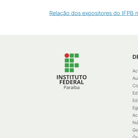
Relação dos expositores do IFPB 
D
Ac
Au
Co
Ed
Ed
Eg
Ac
Nú
Go
Ór