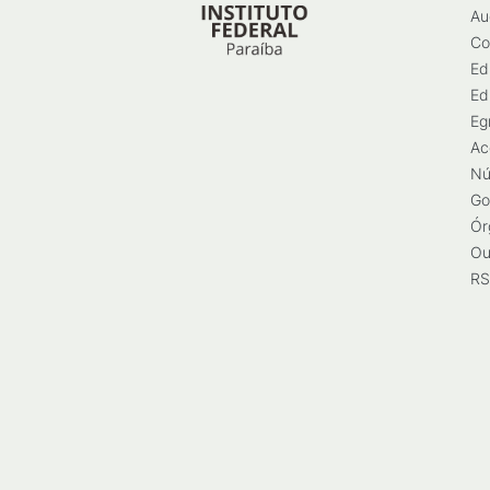
Au
Co
Ed
Ed
Eg
Ac
Nú
Go
Ór
Ou
RS