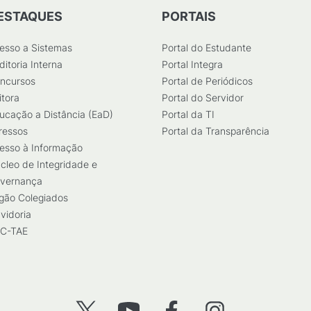
ESTAQUES
PORTAIS
esso a Sistemas
Portal do Estudante
ditoria Interna
Portal Integra
ncursos
Portal de Periódicos
itora
Portal do Servidor
ucação a Distância (EaD)
Portal da TI
ressos
Portal da Transparência
esso à Informação
cleo de Integridade e
vernança
gão Colegiados
vidoria
C-TAE