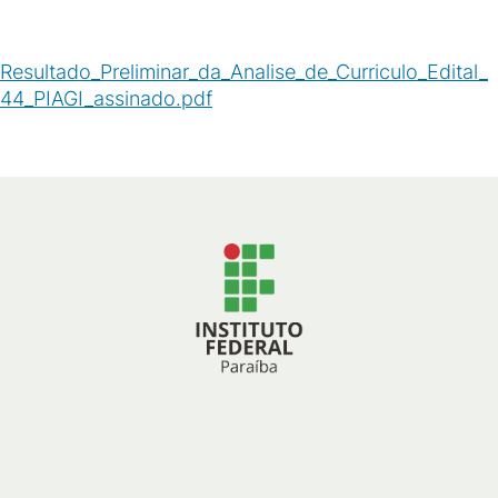
Resultado_Preliminar_da_Analise_de_Curriculo_Edital_
44_PIAGI_assinado.pdf
(
PDF
/
137
KB
)