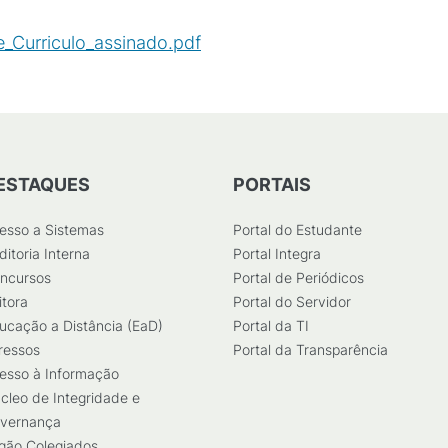
e_Curriculo_assinado.pdf
(
PDF
/
139
KB
)
ESTAQUES
PORTAIS
esso a Sistemas
Portal do Estudante
ditoria Interna
Portal Integra
ncursos
Portal de Periódicos
itora
Portal do Servidor
ucação a Distância (EaD)
Portal da TI
ressos
Portal da Transparência
esso à Informação
cleo de Integridade e
vernança
gão Colegiados