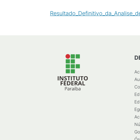
Resultado_Definitivo_da_Analise_d
D
Ac
Au
Co
Ed
Ed
Eg
Ac
Nú
Go
Ór