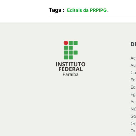
Tags :
.
Editais da PRPIPG
D
Ac
Au
Co
Ed
Ed
Eg
Ac
Nú
Go
Ór
Ou