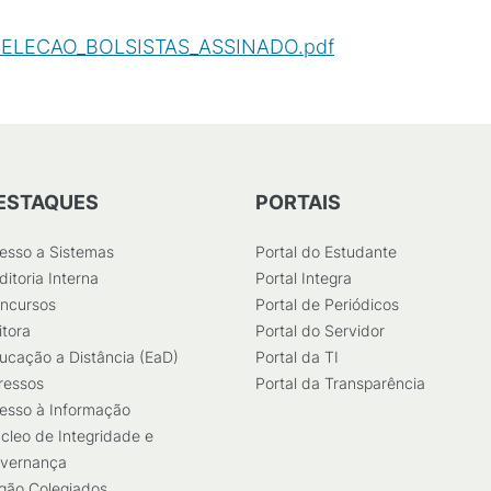
ELECAO_BOLSISTAS_ASSINADO.pdf
(
PDF
/
189
KB
)
ESTAQUES
PORTAIS
esso a Sistemas
Portal do Estudante
ditoria Interna
Portal Integra
ncursos
Portal de Periódicos
itora
Portal do Servidor
ucação a Distância (EaD)
Portal da TI
ressos
Portal da Transparência
esso à Informação
cleo de Integridade e
vernança
gão Colegiados