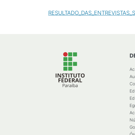
RESULTADO_DAS_ENTREVISTAS_S
D
Ac
Au
Co
Ed
Ed
Eg
Ac
Nú
Go
Ór