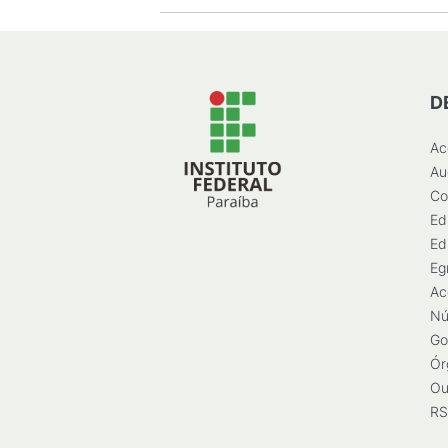
D
Ac
Au
Co
Ed
Ed
Eg
Ac
Nú
Go
Ór
Ou
RS