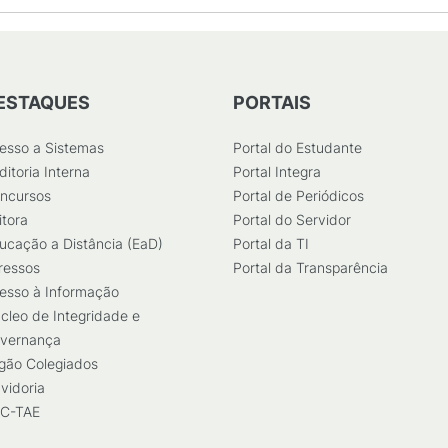
ESTAQUES
PORTAIS
esso a Sistemas
Portal do Estudante
ditoria Interna
Portal Integra
ncursos
Portal de Periódicos
itora
Portal do Servidor
ucação a Distância (EaD)
Portal da TI
ressos
Portal da Transparência
esso à Informação
cleo de Integridade e
vernança
gão Colegiados
vidoria
C-TAE