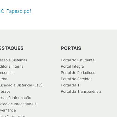
IBIC-Fapesq.pdf
(
PDF
/
148
KB
)
ESTAQUES
PORTAIS
esso a Sistemas
Portal do Estudante
ditoria Interna
Portal Integra
ncursos
Portal de Periódicos
itora
Portal do Servidor
ucação a Distância (EaD)
Portal da TI
ressos
Portal da Transparência
esso à Informação
cleo de Integridade e
vernança
gão Colegiados