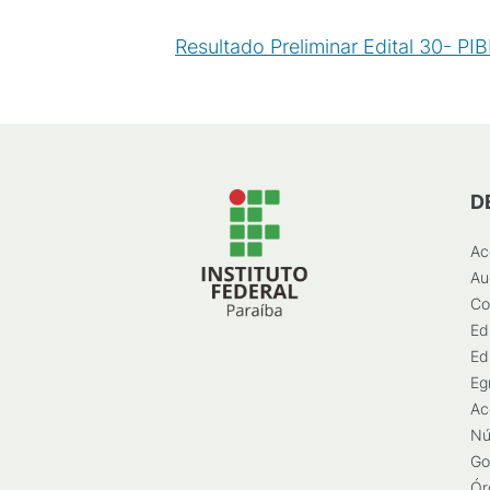
Resultado Preliminar Edital 30- P
D
Ac
Au
Co
Ed
Ed
Eg
Ac
Nú
Go
Ór