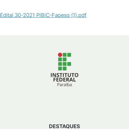
Edital 30-2021 PIBIC-Fapesq (1).pdf
(
PDF
/
962
KB
)
DESTAQUES