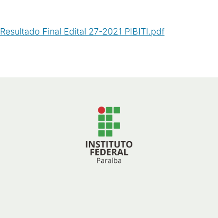
Resultado Final Edital 27-2021 PIBITI.pdf
(
PDF
/
169
KB
)