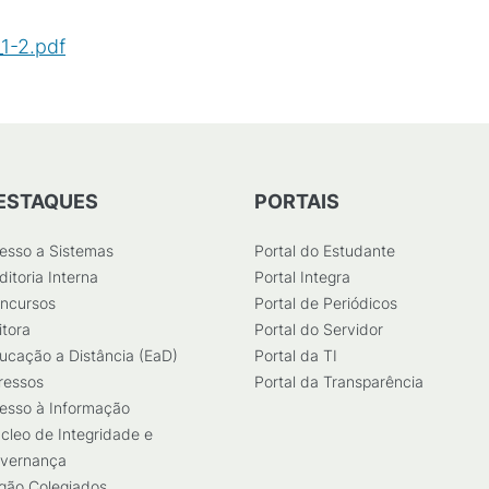
_1-2.pdf
(
PDF
/
233
KB
)
ESTAQUES
PORTAIS
esso a Sistemas
Portal do Estudante
ditoria Interna
Portal Integra
ncursos
Portal de Periódicos
itora
Portal do Servidor
ucação a Distância (EaD)
Portal da TI
ressos
Portal da Transparência
esso à Informação
cleo de Integridade e
vernança
gão Colegiados