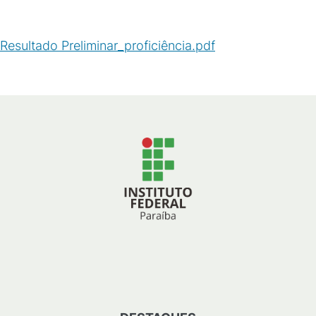
Resultado Preliminar_proficiência.pdf
(
PDF
/
234
KB
)