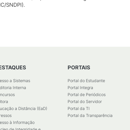
HC/SNDPI).
ESTAQUES
PORTAIS
esso a Sistemas
Portal do Estudante
ditoria Interna
Portal Integra
ncursos
Portal de Periódicos
itora
Portal do Servidor
ucação a Distância (EaD)
Portal da TI
ressos
Portal da Transparência
esso à Informação
cleo de Integridade e