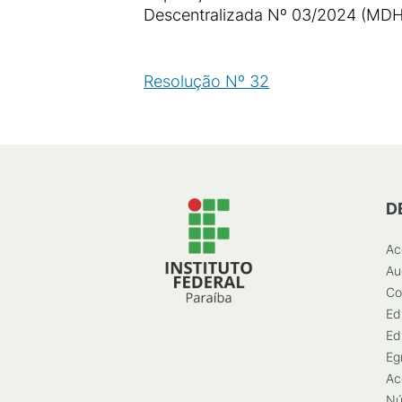
Descentralizada Nº 03/2024 (MD
Resolução Nº 32
(
PDF
/
43
KB
)
D
Ac
Au
Co
Ed
Ed
Eg
Ac
Nú