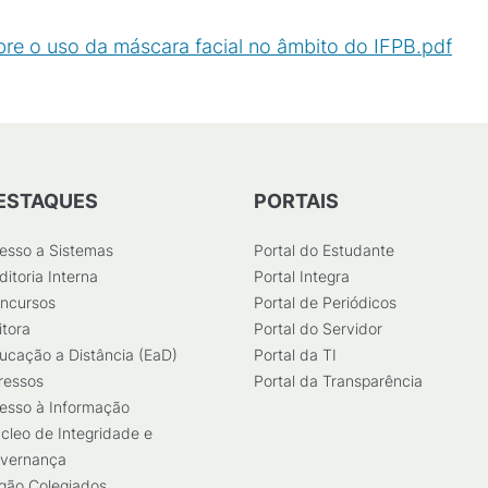
e o uso da máscara facial no âmbito do IFPB.pdf
(
P
ESTAQUES
PORTAIS
esso a Sistemas
Portal do Estudante
ditoria Interna
Portal Integra
ncursos
Portal de Periódicos
itora
Portal do Servidor
ucação a Distância (EaD)
Portal da TI
ressos
Portal da Transparência
esso à Informação
cleo de Integridade e
vernança
gão Colegiados