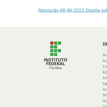
Resolução AR 48-2022-Dispõe sobr
D
Ac
Au
Co
Ed
Ed
Eg
Ac
Nú
Go
Ór