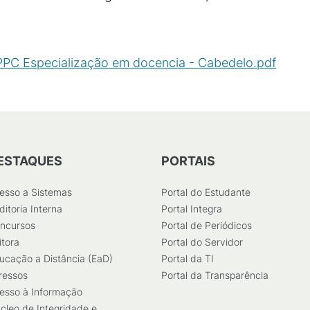
PPC Especialização em docencia - Cabedelo.pdf
(
PDF
ESTAQUES
PORTAIS
esso a Sistemas
Portal do Estudante
ditoria Interna
Portal Integra
ncursos
Portal de Periódicos
itora
Portal do Servidor
ucação a Distância (EaD)
Portal da TI
ressos
Portal da Transparência
esso à Informação
cleo de Integridade e