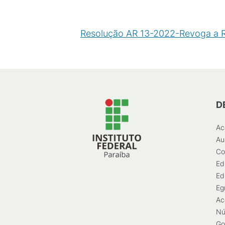
Resolução AR 13-2022-Revoga a R
D
Ac
Au
Co
Ed
Ed
Eg
Ac
Nú
Go