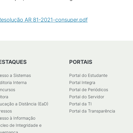
esolução AR 81-2021-consuper.pdf
(
PDF
/
2
MB
)
ESTAQUES
PORTAIS
esso a Sistemas
Portal do Estudante
ditoria Interna
Portal Integra
ncursos
Portal de Periódicos
itora
Portal do Servidor
ucação a Distância (EaD)
Portal da TI
ressos
Portal da Transparência
esso à Informação
cleo de Integridade e
vernança