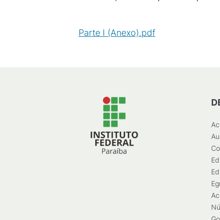
Parte I (Anexo).pdf
(
PDF
/
3
MB
)
D
Ac
Au
Co
Ed
Ed
Eg
Ac
Nú
Go