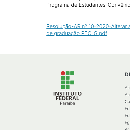
Programa de Estudantes-Convênio
Resolução-AR nº 10-2020-Alterar 
de graduação PEC-G.pdf
(
PDF
/
39
D
Ac
Au
Co
Ed
Ed
Eg
Ac