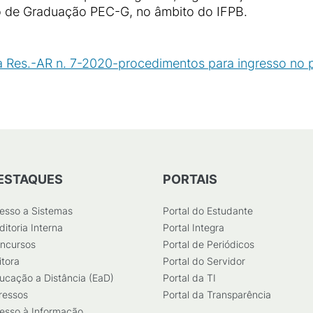
 de Graduação PEC-G, no âmbito do IFPB.
a Res.-AR n. 7-2020-procedimentos para ingresso no
8
KB
)
ESTAQUES
PORTAIS
esso a Sistemas
Portal do Estudante
ditoria Interna
Portal Integra
ncursos
Portal de Periódicos
itora
Portal do Servidor
ucação a Distância (EaD)
Portal da TI
ressos
Portal da Transparência
esso à Informação