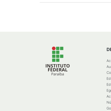
D
Ac
Au
Co
Ed
Ed
Eg
Ac
Nú
Go