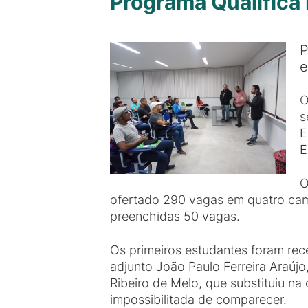
Programa Qualifica 
P
e
O
s
E
E
O
ofertado 290 vagas em quatro cam
preenchidas 50 vagas.
Os primeiros estudantes foram rec
adjunto João Paulo Ferreira Araújo
Ribeiro de Melo, que substituiu na
impossibilitada de comparecer.