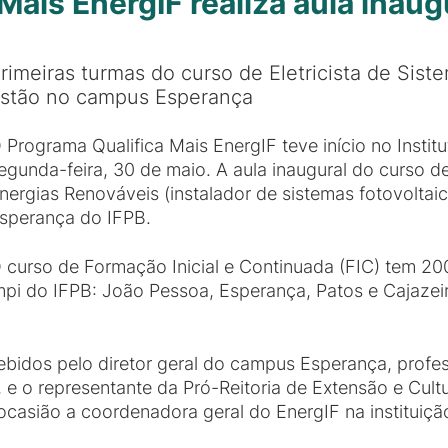
Mais EnergIF realiza aula inaug
rimeiras turmas do curso de Eletricista de Sis
stão no campus Esperança
 Programa Qualifica Mais EnergIF teve início no Instit
egunda-feira, 30 de maio. A aula inaugural do curso de
nergias Renováveis (instalador de sistemas fotovoltai
sperança do IFPB.
 curso de Formação Inicial e Continuada (FIC) tem 200
pi do IFPB: João Pessoa, Esperança, Patos e Cajazei
ebidos pelo diretor geral do campus Esperança, profes
, e o representante da Pró-Reitoria de Extensão e Cult
 ocasião a coordenadora geral do EnergIF na instituiçã