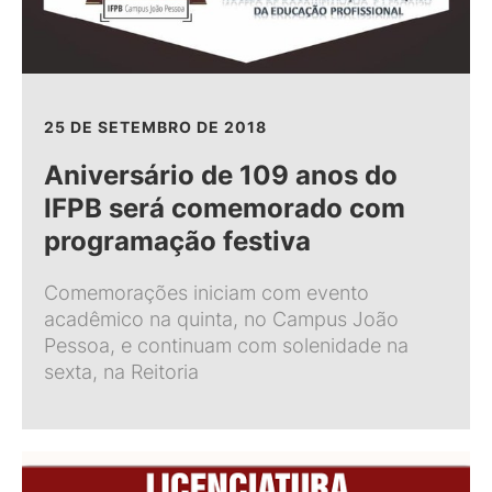
25 DE SETEMBRO DE 2018
Aniversário de 109 anos do
IFPB será comemorado com
programação festiva
Comemorações iniciam com evento
acadêmico na quinta, no Campus João
Pessoa, e continuam com solenidade na
sexta, na Reitoria