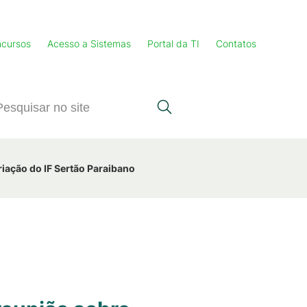
cursos
Acesso a Sistemas
Portal da TI
Contatos
iação do IF Sertão Paraibano