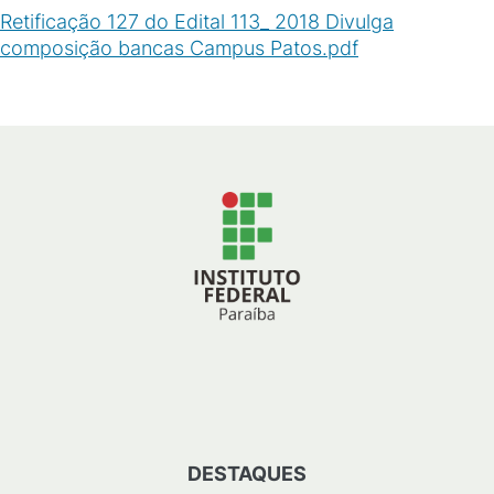
Retificação 127 do Edital 113_ 2018 Divulga
composição bancas Campus Patos.pdf
(
PDF
/
116
KB
)
DESTAQUES