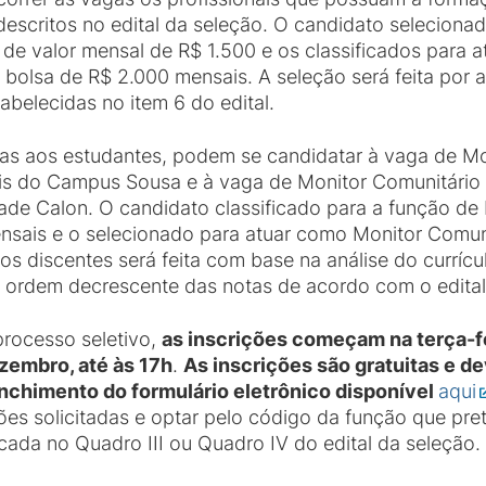
descritos no edital da seleção. O candidato seleciona
 de valor mensal de R$ 1.500 e os classificados para
bolsa de R$ 2.000 mensais. A seleção será feita por a
abelecidas no item 6 do edital.
as aos estudantes, podem se candidatar à vaga de Mo
ais do Campus Sousa e à vaga de Monitor Comunitário
de Calon. O candidato classificado para a função de
ensais e o selecionado para atuar como Monitor Comun
os discentes será feita com base na análise do curríc
à ordem decrescente das notas de acordo com o edital 
rocesso seletivo,
as inscrições começam na terça-fe
ezembro, até às 17h
.
As inscrições são gratuitas e d
chimento do formulário eletrônico disponível
aqui
ões solicitadas e optar pelo código da função que pre
da no Quadro III ou Quadro IV do edital da seleção.