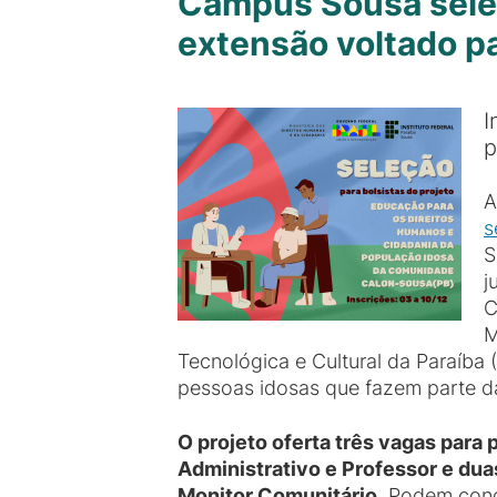
Campus Sousa selec
extensão voltado p
I
p
A
s
S
j
C
M
Tecnológica e Cultural da Paraíba
pessoas idosas que fazem parte d
O projeto oferta três vagas para
Administrativo e Professor e du
Monitor Comunitário
. Podem conc