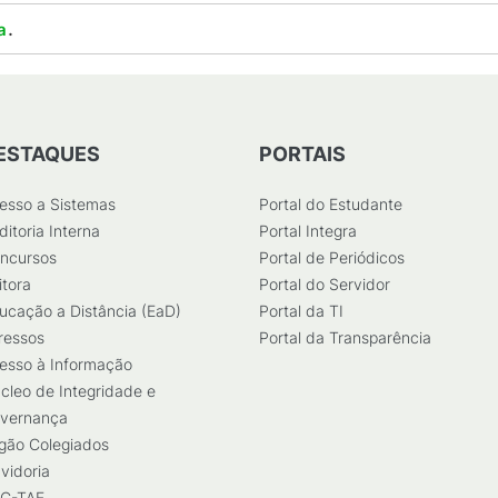
.
a
ESTAQUES
PORTAIS
esso a Sistemas
Portal do Estudante
ditoria Interna
Portal Integra
ncursos
Portal de Periódicos
itora
Portal do Servidor
ucação a Distância (EaD)
Portal da TI
ressos
Portal da Transparência
esso à Informação
cleo de Integridade e
vernança
gão Colegiados
vidoria
C-TAE