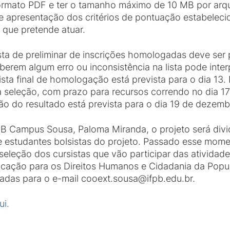
mato PDF e ter o tamanho máximo de 10 MB por arqui
e apresentação dos critérios de pontuação estabeleci
 que pretende atuar.
ista de preliminar de inscrições homologadas deve ser
erem algum erro ou inconsistência na lista pode inter
lista final de homologação está prevista para o dia 13
a seleção, com prazo para recursos correndo no dia 17 
 do resultado está prevista para o dia 19 de dezemb
PB Campus Sousa, Paloma Miranda, o projeto será divi
e estudantes bolsistas do projeto. Passado esse momen
seleção dos cursistas que vão participar das atividad
ducação para os Direitos Humanos e Cidadania da Po
adas para o e-mail cooext.sousa@ifpb.edu.br.
ui.