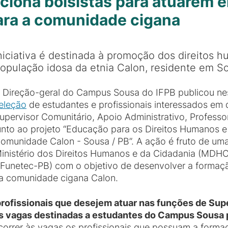
iona bolsistas para atuarem e
ara a comunidade cigana
niciativa é destinada à promoção dos direitos 
opulação idosa da etnia Calon, residente em S
 Direção-geral do Campus Sousa do IFPB publicou nes
eleção
de estudantes e profissionais interessados e
upervisor Comunitário, Apoio Administrativo, Professo
unto ao projeto “Educação para os Direitos Humanos 
omunidade Calon - Sousa / PB”. A ação é fruto de uma
inistério dos Direitos Humanos e da Cidadania (MDH
 (Funetec-PB) com o objetivo de desenvolver a formaç
a comunidade cigana Calon.
 profissionais que desejem atuar nas funções de Sup
as vagas destinadas a estudantes do Campus Sousa p
orrer às vagas os profissionais que possuam a form