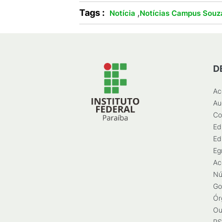
Tags :
,
Notícia
Notícias Campus Souz
D
Ac
Au
Co
Ed
Ed
Eg
Ac
Nú
Go
Ór
Ou
RS