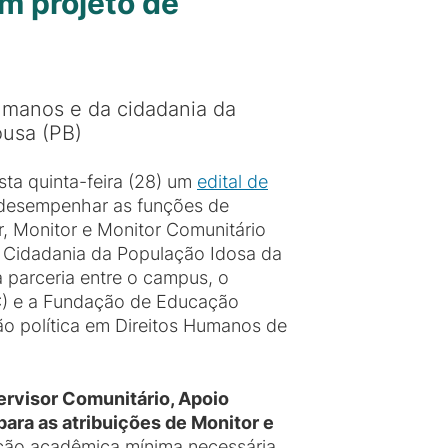
m projeto de
humanos e da cidadania da
ousa (PB)
ta quinta-feira (28) um
edital de
m desempenhar as funções de
r, Monitor e Monitor Comunitário
e Cidadania da População Idosa da
 parceria entre o campus, o
C) e a Fundação de Educação
ão política em Direitos Humanos de
ervisor Comunitário, Apoio
ara as atribuições de Monitor e
ação acadêmica mínima necessária