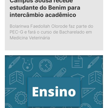
Campus Sousa recebe
estudante do Benim para
intercâmbio acadêmico
Bolarinwa Faedollah Olorode faz parte do
PEC-G e fará o curso de Bacharelado em
Medicina Veterinária