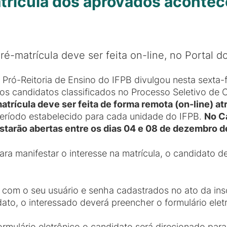
rícula dos aprovados acontec
ré-matrícula deve ser feita on-line, no Portal 
 Pró-Reitoria de Ensino do IFPB divulgou nesta sexta-fe
os candidatos classificados no Processo Seletivo de 
atrícula deve ser feita de forma remota (on-line) a
eríodo estabelecido para cada unidade do IFPB.
No C
starão abertas entre os dias 04 e 08 de dezembro 
ara manifestar o interesse na matrícula, o candidato d
com o seu usuário e senha cadastrados no ato da insc
to, o interessado deverá preencher o formulário eletr
mulário eletrônico o candidato será direcionado para 