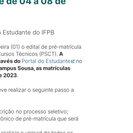
e de 04 a 08 de
do Estudante do IFPB
ira (01) o edital de pré-matrícula
Cursos Técnicos (PSCT).
A
través do
Portal do Estudante
no
ampus Sousa, as matrículas
de 2023
.
eve realizar o seguinte passo a
rição no processo seletivo;
ônico de pré-matrícula que será
realizar o upload de todos os