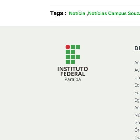
Tags :
,
Notícia
Notícias Campus Souz
D
Ac
Au
Co
Ed
Ed
Eg
Ac
Nú
Go
Ór
Ou