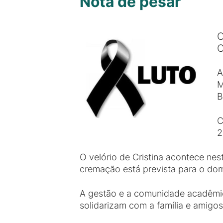
Nota de pesar
O
C
A
M
B
C
2
O velório de Cristina acontece ne
cremação está prevista para o do
A gestão e a comunidade acadêmic
solidarizam com a família e amigos 