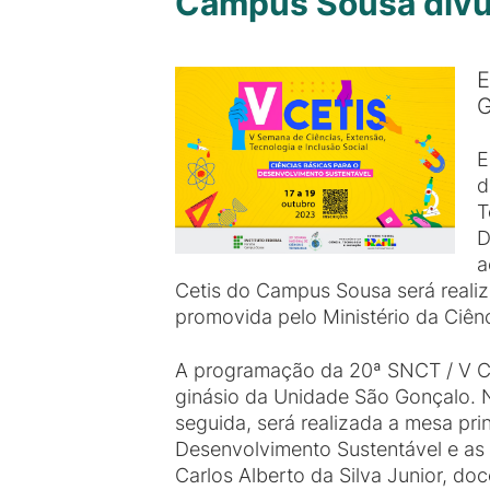
Campus Sousa divu
E
G
E
d
T
D
a
Cetis do Campus Sousa será reali
promovida pelo Ministério da Ciên
A programação da 20ª SNCT / V Ceti
ginásio da Unidade São Gonçalo. N
seguida, será realizada a mesa pri
Desenvolvimento Sustentável e as 
Carlos Alberto da Silva Junior, d