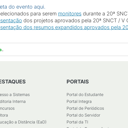
ta do evento aqui.
 selecionados para serem
monitores
durante a 20ª SNCT
esentação
dos projetos aprovados pela 20ª SNCT / V 
sentação dos resumos expandidos aprovados pela 20
.
a
ESTAQUES
PORTAIS
esso a Sistemas
Portal do Estudante
ditoria Interna
Portal Integra
ncursos
Portal de Periódicos
itora
Portal do Servidor
ucação a Distância (EaD)
Portal da TI