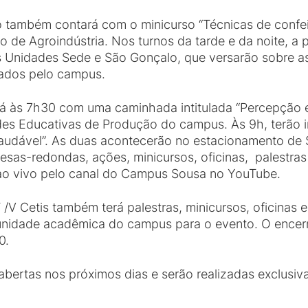
 também contará com o minicurso “Técnicas de confeita
co de Agroindústria. Nos turnos da tarde e da noite, 
nas Unidades Sede e São Gonçalo, que versarão sobre 
tados pelo campus.
 às 7h30 com uma caminhada intitulada “Percepção ec
des Educativas de Produção do campus. Às 9h, terão iní
 saudável”. As duas acontecerão no estacionamento de 
s-redondas, ações, minicursos, oficinas, palestras e
 ao vivo pelo canal do Campus Sousa no YouTube.
 /V Cetis também terá palestras, minicursos, oficinas 
unidade acadêmica do campus para o evento. O encer
0.
abertas nos próximos dias e serão realizadas exclusiv