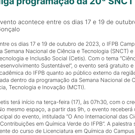
lga programação da 20ª SNCT 
vento acontece entre os dias 17 e 19 de outub
onçalo
ntre os dias 17 e 19 de outubro de 2023, o IFPB Cam
a Semana Nacional de Ciência e Tecnologia (SNCT) e 
ecnologia e Inclusão Social (Cetis). Com o tema “Ciên
esenvolvimento Sustentável”, o evento será gratuito 
cadêmica do IFPB quanto ao público externo da região.
zada dentro da programação da Semana Nacional de C
cia, Tecnologia e Inovação (MCTI).
s terá início na terça-feira (17), às 07h30, com o c
o mesmo espaço, a partir das 9h, o evento receberá 
ncipal do evento, intitulada “O Ano Internacional das C
Contribuições em Química Verde do IFPB”. A palestra s
ocente do curso de Licenciatura em Química do Campus