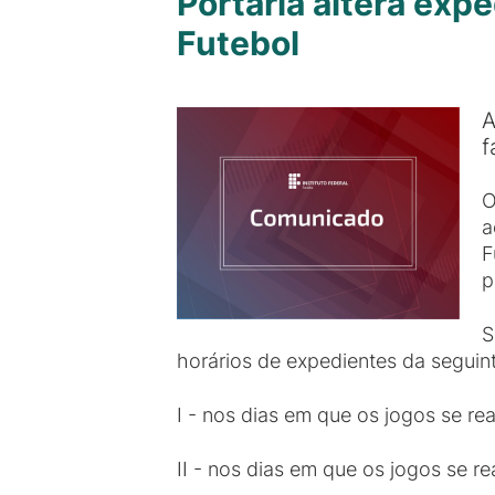
Portaria altera exp
Futebol
A
f
O
a
F
p
S
horários de expedientes da seguin
I - nos dias em que os jogos se rea
II - nos dias em que os jogos se rea