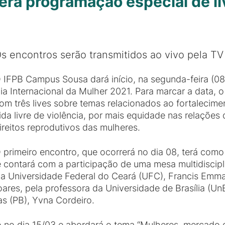
erá programação especial de li
s encontros serão transmitidos ao vivo pela TV
 IFPB Campus Sousa dará início, na segunda-feira (08)
ia Internacional da Mulher 2021. Para marcar a data,
om três lives sobre temas relacionados ao fortalecime
ida livre de violência, por mais equidade nas relações
ireitos reprodutivos das mulheres.
 primeiro encontro, que ocorrerá no dia 08, terá como
 e contará com a participação de uma mesa multidiscip
la Universidade Federal do Ceará (UFC), Francis Emma
res, pela professora da Universidade de Brasília (UnB
as (PB), Yvna Cordeiro.
 no dia 15/03 e abordará o tema “Mulheres, mercado de