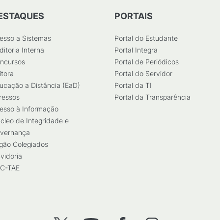
ESTAQUES
PORTAIS
esso a Sistemas
Portal do Estudante
ditoria Interna
Portal Integra
ncursos
Portal de Periódicos
itora
Portal do Servidor
ucação a Distância (EaD)
Portal da TI
ressos
Portal da Transparência
esso à Informação
cleo de Integridade e
vernança
gão Colegiados
vidoria
C-TAE