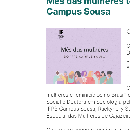
Mês das mulheres t
Campus Sousa
O
O
D
c
v
d
O
mulheres e feminicídios no Brasil”
Social e Doutora em Sociologia pe
IFPB Campus Sousa, Rackynelly Soa
Especial das Mulheres de Cajazeir
O segundo encontro será realizado