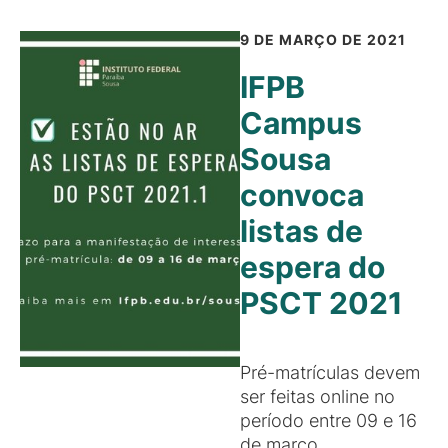
9 DE MARÇO DE 2021
IFPB
Campus
Sousa
convoca
listas de
espera do
PSCT 2021
Pré-matrículas devem
ser feitas online no
período entre 09 e 16
de março