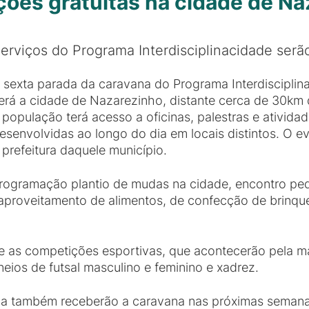
es gratuitas na cidade de Na
erviços do Programa Interdisciplinacidade serã
 sexta parada da caravana do Programa Interdiscipli
erá a cidade de Nazarezinho, distante cerca de 30km 
 população terá acesso a oficinas, palestras e atividad
esenvolvidas ao longo do dia em locais distintos. O 
 prefeitura daquele município.
programação plantio de mudas na cidade, encontro pe
reaproveitamento de alimentos, de confecção de brinq
 as competições esportivas, que acontecerão pela ma
neios de futsal masculino e feminino e xadrez.
da também receberão a caravana nas próximas semana