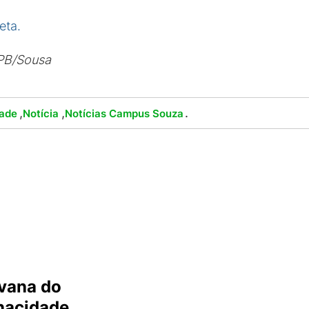
eta.
PB/Sousa
,
,
.
dade
Notícia
Notícias Campus Souza
vana do
inacidade