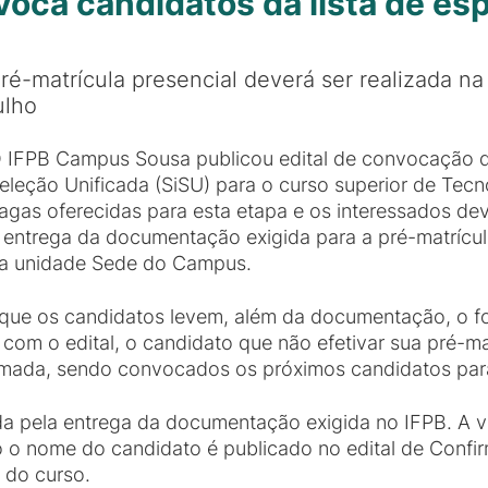
ca candidatos da lista de esp
ré-matrícula presencial deverá ser realizada n
ulho
 IFPB Campus Sousa publicou edital de convocação da
eleção Unificada (SiSU) para o curso superior de Tec
agas oferecidas para esta etapa e os interessados de
 entrega da documentação exigida para a pré-matrícula
a unidade Sede do Campus.
o que os candidatos levem, além da documentação, o f
com o edital, o candidato que não efetivar sua pré-ma
hamada, sendo convocados os próximos candidatos pa
da pela entrega da documentação exigida no IFPB. A v
o o nome do candidato é publicado no edital de Confir
s do curso.