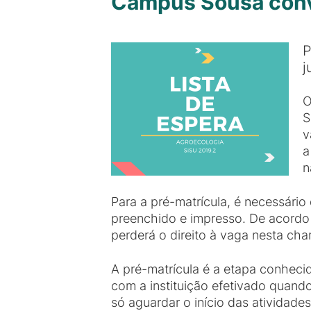
Campus Sousa convo
P
j
O
S
v
a
n
Para a pré-matrícula, é necessári
preenchido e impresso. De acordo 
perderá o direito à vaga nesta c
A pré-matrícula é a etapa conheci
com a instituição efetivado quand
só aguardar o início das atividade