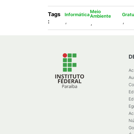
Meio
Tags
Informática
Gratu
Ambiente
:
,
,
,
D
Ac
Au
Co
Ed
Ed
Eg
Ac
Nú
Go