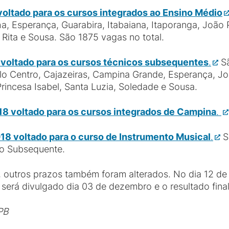
voltado para os cursos integrados ao Ensino Médio
a, Esperança, Guarabira, Itabaiana, Itaporanga, João P
a Rita e Sousa. São 1875 vagas no total.
8 voltado para os cursos técnicos subsequentes
.
Sã
lo Centro, Cajazeiras, Campina Grande, Esperança, J
Princesa Isabel, Santa Luzia, Soledade e Sousa.
18 voltado para os cursos integrados de Campina
.
018 voltado para o curso de Instrumento Musical
.
S
io Subsequente.
 outros prazos também foram alterados. No dia 12 de 
ar será divulgado dia 03 de dezembro e o resultado fin
PB