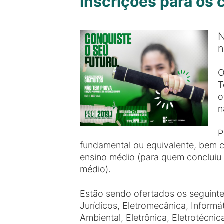
Inscrições para os 
N
n
O
T
o
n
P
fundamental ou equivalente, bem c
ensino médio (para quem concluiu 
médio).
Estão sendo ofertados os seguinte
Jurídicos, Eletromecânica, Informá
Ambiental, Eletrônica, Eletrotécn