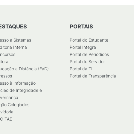
ESTAQUES
PORTAIS
esso a Sistemas
Portal do Estudante
ditoria Interna
Portal Integra
ncursos
Portal de Periódicos
itora
Portal do Servidor
ucação a Distância (EaD)
Portal da TI
ressos
Portal da Transparência
esso à Informação
cleo de Integridade e
vernança
gão Colegiados
vidoria
C-TAE