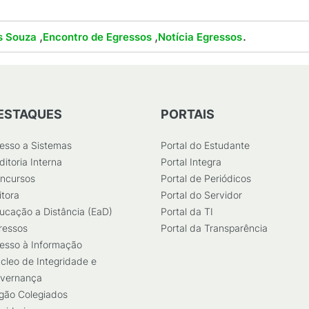
,
,
.
s Souza
Encontro de Egressos
Notícia Egressos
ESTAQUES
PORTAIS
esso a Sistemas
Portal do Estudante
ditoria Interna
Portal Integra
ncursos
Portal de Periódicos
itora
Portal do Servidor
ucação a Distância (EaD)
Portal da TI
ressos
Portal da Transparência
esso à Informação
cleo de Integridade e
vernança
gão Colegiados