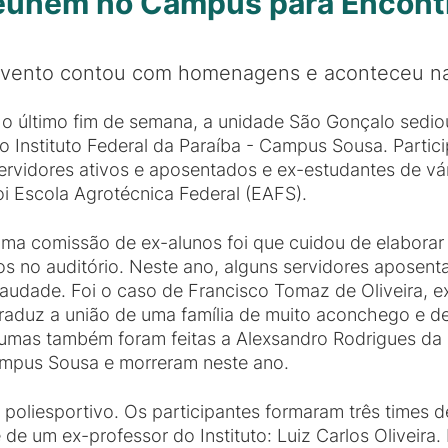
reúnem no Campus para Encont
vento contou com homenagens e aconteceu na
o último fim de semana, a unidade São Gonçalo sedi
o Instituto Federal da Paraíba - Campus Sousa. Partic
ervidores ativos e aposentados e ex-estudantes de vár
oi Escola Agrotécnica Federal (EAFS).
ma comissão de ex-alunos foi que cuidou de elabora
s no auditório. Neste ano, alguns servidores apos
saudade. Foi o caso de Francisco Tomaz de Oliveira, e
duz a união de uma família de muito aconchego e de 
as também foram feitas a Alexsandro Rodrigues da S
mpus Sousa e morreram neste ano.
poliesportivo. Os participantes formaram três times d
de um ex-professor do Instituto: Luiz Carlos Oliveir