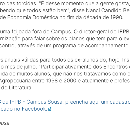
o das torcidas. "É desse momento que a gente gosta,
sabendo que todos estão bem", disse Nanci Candido B
 de Economia Doméstica no fim da década de 1990.
ma feijoada fora do Campus. O diretor-geral do IFPB 
nização para falar sobre os planos que tem para o ev
Encontro, através de um programa de acompanhamento d
 anuais válidas para todos os ex-alunos do, hoje, Inst
mês de julho. "Participar ativamente dos Encontros 
 vida de muitos alunos, que não nos tratávamos como 
u Agropecuária entre 1998 e 2000 e atualmente é prof
de Literatura.
 ou IFPB - Campus Sousa, preencha aqui um cadastro
licado no Facebook.
ousa