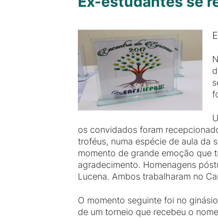
Ex-estudantes se 
E
N
d
s
f
U
os convidados foram recepcionado
troféus, numa espécie de aula da 
momento de grande emoção que tra
agradecimento. Homenagens póstum
Lucena. Ambos trabalharam no Ca
O momento seguinte foi no ginásio 
de um torneio que recebeu o nome 