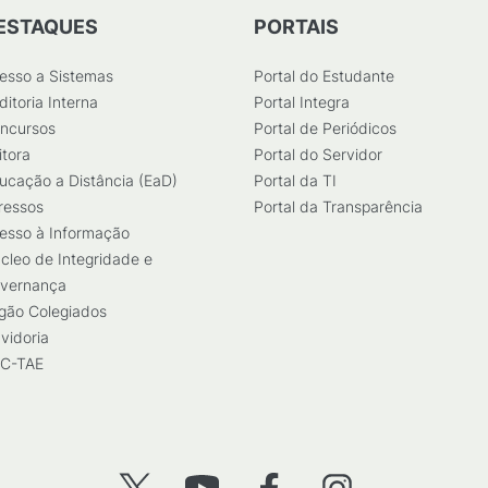
ESTAQUES
PORTAIS
esso a Sistemas
Portal do Estudante
ditoria Interna
Portal Integra
ncursos
Portal de Periódicos
itora
Portal do Servidor
ucação a Distância (EaD)
Portal da TI
ressos
Portal da Transparência
esso à Informação
cleo de Integridade e
vernança
gão Colegiados
vidoria
C-TAE