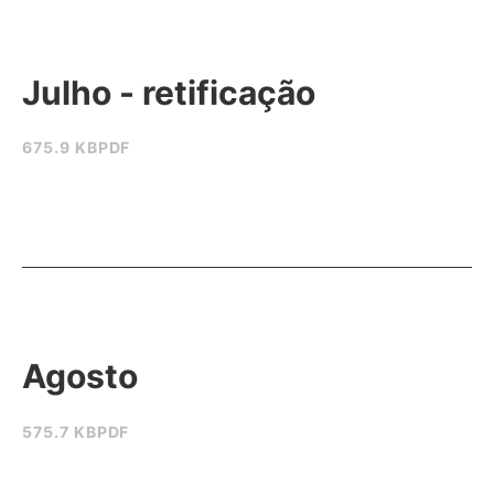
Julho - retificação
675.9 KB
PDF
Agosto
575.7 KB
PDF