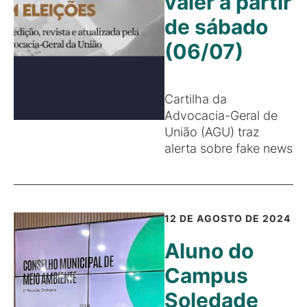
valer a partir
de sábado
(06/07)
Cartilha da
Advocacia-Geral de
União (AGU) traz
alerta sobre fake news
12 DE AGOSTO DE 2024
Aluno do
Campus
Soledade