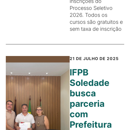
inscrições do
Processo Seletivo
2026. Todos os
cursos são gratuitos e
sem taxa de inscrição
21 DE JULHO DE 2025
IFPB
Soledade
busca
parceria
com
Prefeitura