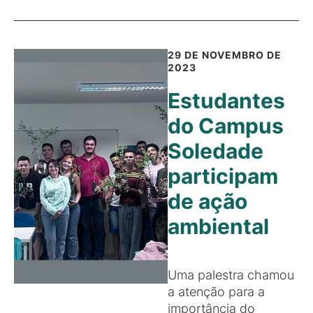
29 DE NOVEMBRO DE
2023
Estudantes
do Campus
Soledade
participam
de ação
ambiental
Uma palestra chamou
a atenção para a
importância do