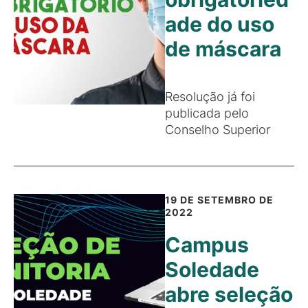
ade do uso
de máscara
Resolução já foi
publicada pelo
Conselho Superior
19 DE SETEMBRO DE
2022
Campus
Soledade
abre seleção