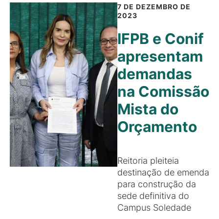
7 DE DEZEMBRO DE
2023
IFPB e Conif
apresentam
demandas
na Comissão
Mista do
Orçamento
Reitoria pleiteia
destinação de emenda
para construção da
sede definitiva do
Campus Soledade