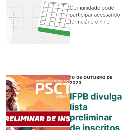
Comunidade pode
participar acessando
formulário online
10 DE OUTUBRO DE
2023
IFPB divulga
lista
preliminar
de inscritos