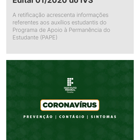
Edital 01/2020 do IVS
A retificação acrescenta informações
referentes aos auxílios estudantis do
Programa de Apoio à Permanência do
Estudante (PAPE)