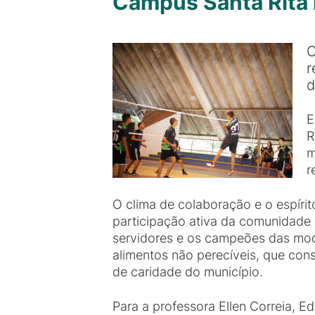
Campus Santa Rita r
C
r
d
E
R
m
r
O clima de colaboração e o espírit
participação ativa da comunidade
servidores e os campeões das moda
alimentos não perecíveis, que cons
de caridade do município.
Para a professora Ellen Correia, E