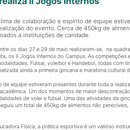
ealiza II Jogos Internos
lima de colaboração e espírito de equipe estiv
ealização do evento. Cerca de 450kg de alimen
oados a instituições de caridade.
ntre os dias 27 e 29 de maio realizaram-se, na quad
ita, os II Jogos Internos do Campus. As competições 
odalidades: Futsal, voleibol e Handebol, todas com ti
ealizada ainda a primeira gincana e maratona cultural 
o de equipe estiveram presentes durante toda a realiz
 acadêmica. Um dos momentos de maior descontração f
lidades de volei e futsal. Uma das atividades da gin
eguiu um total de 450kg de alimentos não perecíveis,
ducadora Física, a prática esportiva é um valioso inst