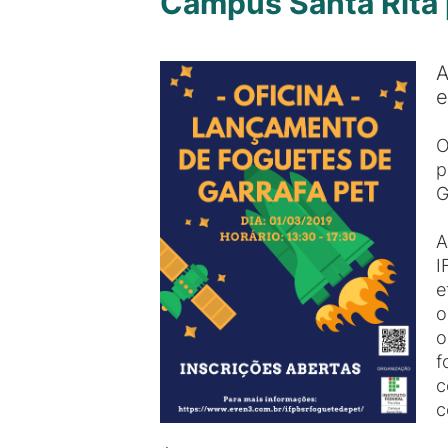
Campus Santa Rita 
A
e
O
p
G
A
I
e
o
o
f
c
c