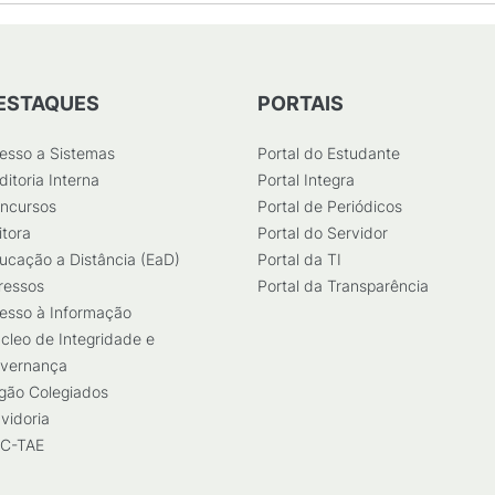
ESTAQUES
PORTAIS
esso a Sistemas
Portal do Estudante
ditoria Interna
Portal Integra
ncursos
Portal de Periódicos
itora
Portal do Servidor
ucação a Distância (EaD)
Portal da TI
ressos
Portal da Transparência
esso à Informação
cleo de Integridade e
vernança
gão Colegiados
vidoria
C-TAE