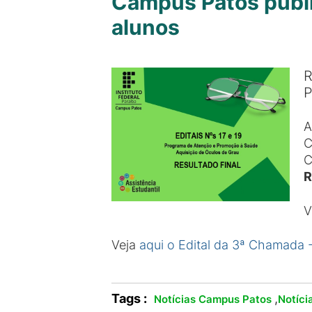
Campus Patos publi
alunos
R
P
A
C
C
R
V
Veja
aqui o Edital da 3ª Chamada -
Tags :
,
Notícias Campus Patos
Notíci