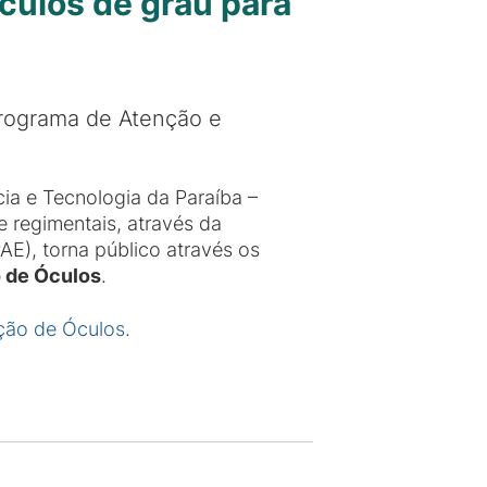
culos de grau para
Programa de Atenção e
cia e Tecnologia da Paraíba –
e regimentais, através da
), torna público através os
o de Óculos
.
ição de Óculos.