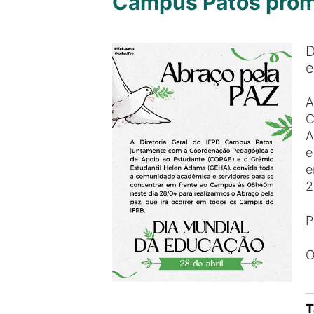
Campus Patos prom
D
e
A
C
A
e
e
2
P
O
T