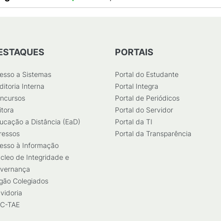
ESTAQUES
PORTAIS
esso a Sistemas
Portal do Estudante
ditoria Interna
Portal Integra
ncursos
Portal de Periódicos
itora
Portal do Servidor
ucação a Distância (EaD)
Portal da TI
ressos
Portal da Transparência
esso à Informação
cleo de Integridade e
vernança
gão Colegiados
vidoria
C-TAE