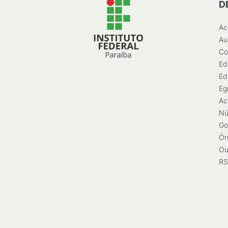
D
Ac
Au
Co
Ed
Ed
Eg
Ac
Nú
Go
Ór
Ou
RS