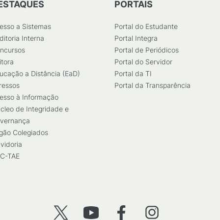
ESTAQUES
PORTAIS
esso a Sistemas
Portal do Estudante
ditoria Interna
Portal Integra
ncursos
Portal de Periódicos
itora
Portal do Servidor
ucação a Distância (EaD)
Portal da TI
ressos
Portal da Transparência
esso à Informação
cleo de Integridade e
vernança
gão Colegiados
vidoria
C-TAE