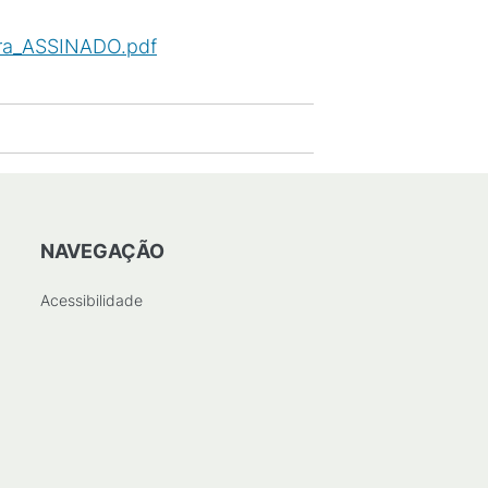
ira_ASSINADO.pdf
(
PDF
/
889
KB
)
NAVEGAÇÃO
Acessibilidade