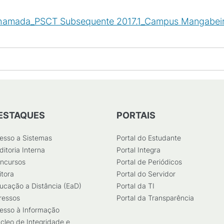
ª Chamada_PSCT Subsequente 2017.1_Campus Mangabe
ESTAQUES
PORTAIS
esso a Sistemas
Portal do Estudante
ditoria Interna
Portal Integra
ncursos
Portal de Periódicos
itora
Portal do Servidor
ucação a Distância (EaD)
Portal da TI
ressos
Portal da Transparência
esso à Informação
cleo de Integridade e