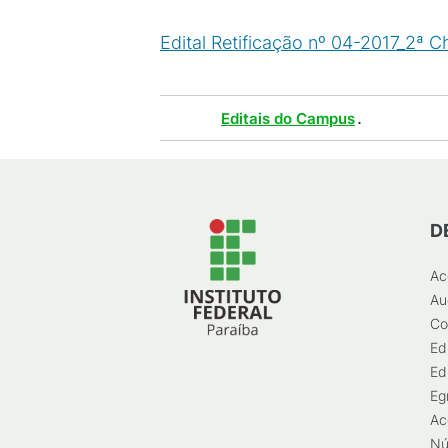
Edital Retificação nº 04-2017_2
Tags :
.
Editais do Campus
D
Ac
Au
Co
Ed
Ed
Eg
Ac
Nú