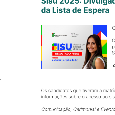
Sisu 2025: Divulga
da Lista de Espera
O
O
p
S
o
.
Os candidatos que tiveram a matr
informações sobre o acesso ao sis
Comunicação, Cerimonial e Event