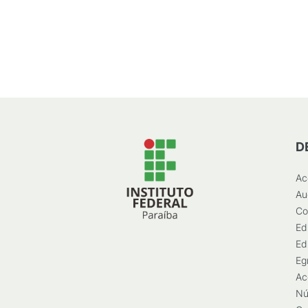
D
Ac
Au
Co
Ed
Ed
Eg
Ac
Nú