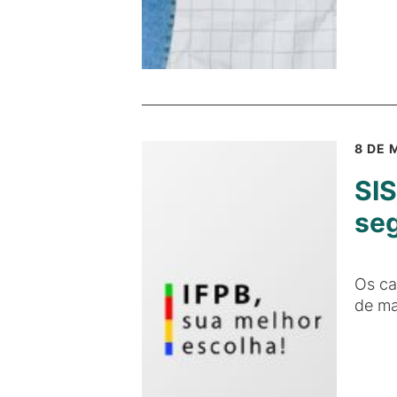
8 DE 
SIS
seg
Os ca
de ma