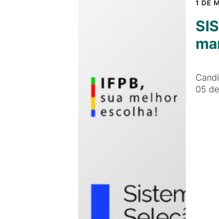
1 DE 
SIS
man
Candi
05 de