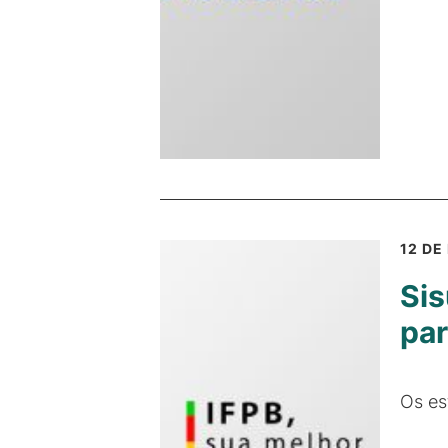
12 DE
Sis
par
Os es