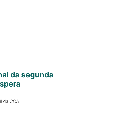
inal da segunda
Espera
il da CCA