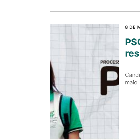
8 DE 
PSC
res
Candi
maio