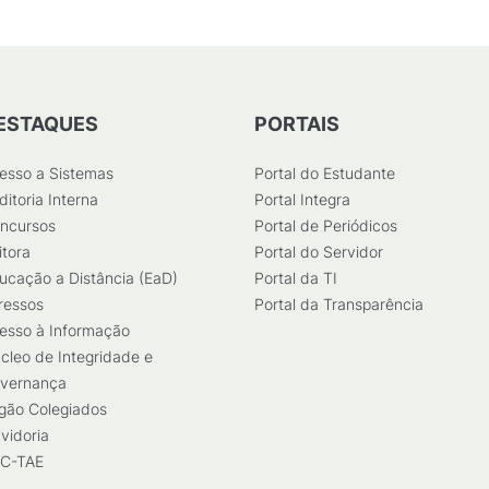
ESTAQUES
PORTAIS
esso a Sistemas
Portal do Estudante
ditoria Interna
Portal Integra
ncursos
Portal de Periódicos
itora
Portal do Servidor
ucação a Distância (EaD)
Portal da TI
ressos
Portal da Transparência
esso à Informação
cleo de Integridade e
vernança
gão Colegiados
vidoria
C-TAE